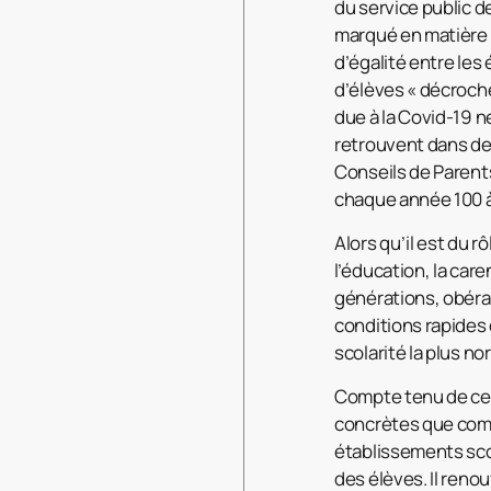
du service public d
marqué en matière 
d’égalité entre les 
d’élèves « décroche
due à la Covid-19 n
retrouvent dans des
Conseils de Parent
chaque année 100 à 
Alors qu’il est du 
l’éducation, la care
générations, obéra
conditions rapides
scolarité la plus n
Compte tenu de cett
concrètes que comp
établissements scol
des élèves. Il reno