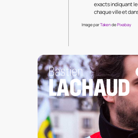
exacts indiquant l
chaque ville et da
Image par
Taken
de
Pixabay