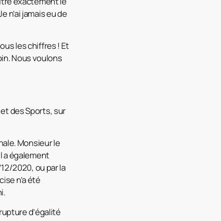
itre exactement le
e n’ai jamais eu de
us les chiffres ! Et
in. Nous voulons
 et des Sports, sur
onale. Monsieur le
 Il a également
12/2020, ou par la
cise n’a été
i.
rupture d’égalité