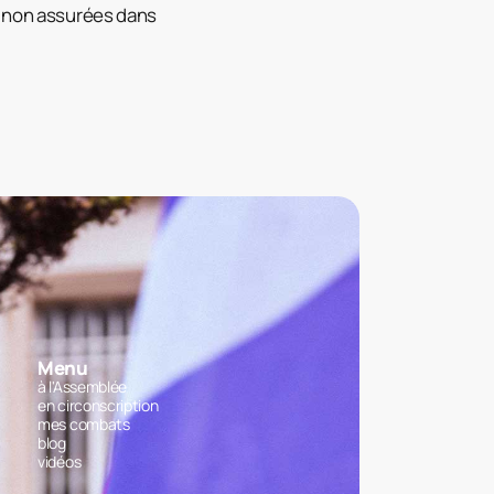
t non assurées dans
Menu
à l'Assemblée
en circonscription
mes combats
blog
vidéos