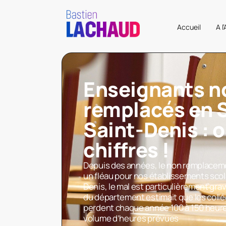
Accueil
A l
Enseignants n
remplacés en 
Saint-Denis : o
chiffres !
Depuis des années, le non remplacem
un fléau pour nos établissements scol
Denis, le mal est particulièrement grav
du département estimait que les coll
perdent chaque année 100 à 150 heur
volume d’heures prévues