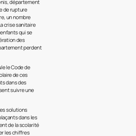
Denis, département
e de rupture
aire, un nombre
 crise sanitaire
 enfants qui se
dération des
épartement perdent
ule le Code de
olaire de ces
nts dans des
sent suivre une
les solutions
laçants dans les
nt de la scolarité
r les chiffres