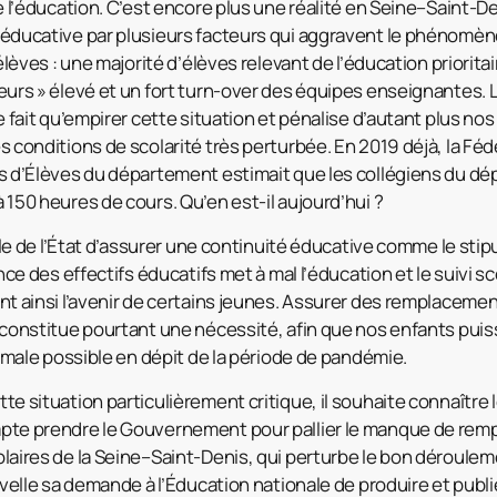
e l’éducation. C’est encore plus une réalité en Seine–Saint-
éducative par plusieurs facteurs qui aggravent le phénomèn
élèves : une majorité d’élèves relevant de l’éducation priorit
urs » élevé et un fort turn-over des équipes enseignantes. La
e fait qu’empirer cette situation et pénalise d’autant plus nos
 conditions de scolarité très perturbée. En 2019 déjà, la Fé
s d’Élèves du département estimait que les collégiens du d
150 heures de cours. Qu’en est-il aujourd’hui ?
rôle de l’État d’assurer une continuité éducative comme le stip
nce des effectifs éducatifs met à mal l’éducation et le suivi sc
nt ainsi l’avenir de certains jeunes. Assurer des remplaceme
 constitue pourtant une nécessité, afin que nos enfants puis
ormale possible en dépit de la période de pandémie.
e situation particulièrement critique, il souhaite connaître 
te prendre le Gouvernement pour pallier le manque de remp
aires de la Seine–Saint-Denis, qui perturbe le bon dérouleme
uvelle sa demande à l’Éducation nationale de produire et publie