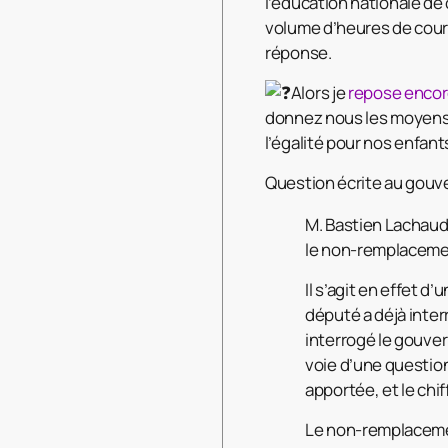
l’éducation nationale de
volume d’heures de cours
réponse.
Alors je
repose encore
donnez nous les moyens
l’égalité pour nos enfant
Question écrite au gouv
M. Bastien Lachaud 
le non-remplaceme
Il s’agit en effet d
député a déjà interr
interrogé le gouve
voie d’une question
apportée, et le chi
Le non-remplacemen