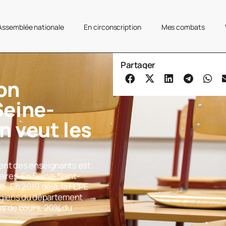
’Assemblée nationale
En circonscription
Mes combats
Partager
on
Seine-
n veut les
ent des enseignants est
aires. En Seine-Saint-
e : En 2019 déjà, la FCPE
égiens du département
es de cours, 20% du