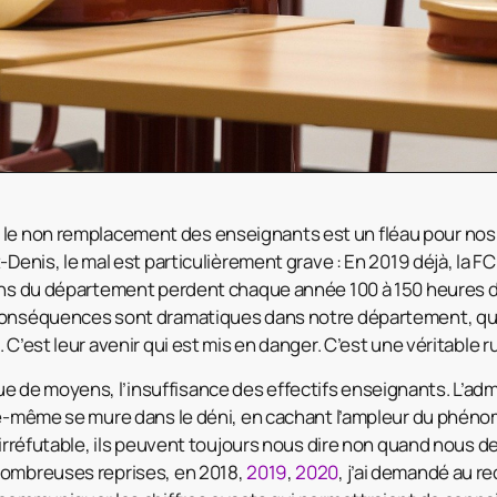
 le non remplacement des enseignants est un fléau pour no
t-Denis, le mal est particulièrement grave : En 2019 déjà, la
iens du département perdent chaque année 100 à 150 heures 
 conséquences sont dramatiques dans notre département, qu
 C’est leur avenir qui est mis en danger. C’est une véritable ru
 de moyens, l’insuffisance des effectifs enseignants. L’adm
le-même se mure dans le déni, en cachant l’ampleur du phéno
n irréfutable, ils peuvent toujours nous dire non quand nou
nombreuses reprises, en 2018,
2019
,
2020
, j’ai demandé au re