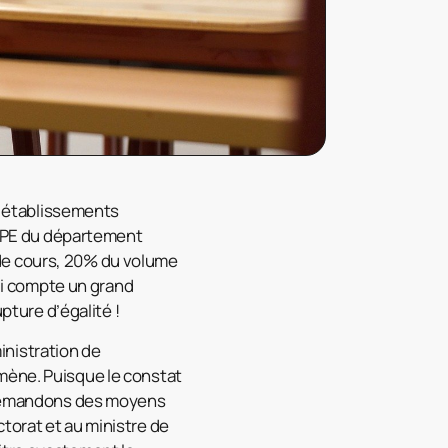
s établissements
 FCPE du département
de cours, 20% du volume
i compte un grand
pture d’égalité !
inistration de
mène. Puisque le constat
s demandons des moyens
ctorat et au ministre de