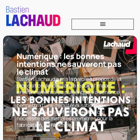
Numérique : les bonnes
intentions ne sauveront pas
le climat
Bastien Lachaud a pris la parole à propos de la
proposition de loi visant à réduire l’impact
environnemental du numérique. Il a dénoncé
la fausse idée selon laquelle le numérique
permettrait une dématérialisation : le
numérique a une autre matérialité, qui
nécessite des matières premières pour la
fabrication, de l’énergie,