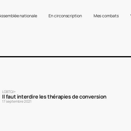
’Assemblée nationale
En circonscription
Mes combats
LGBTQI+
Il faut interdire les thérapies de conversion
17 septembre 2021