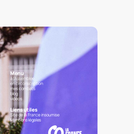
Menu
à l'Assemblée
en circonscription
mes combats
blog
vidéos
Liens utiles
Site de la France insoumise
Mentions légales