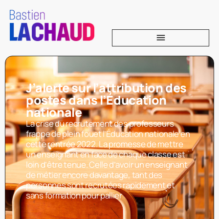
J’alerte sur l’attribution des
postes dans l’Éducation
nationale
La crise du recrutement des professeurs
frappe de plein fouet l’Éducation nationale en
cette rentrée 2022. La promesse de mettre
un enseignant en face de chaque classe est
loin d’être tenue. Celle d’avoir un enseignant
de métier encore davantage, tant des
personnes sont recrutées rapidement et
sans formation pour pallier