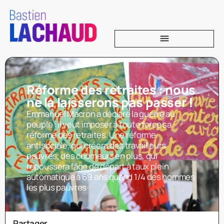
Réforme des retraites : nous
ne la laisserons pas passer !
Emmanuel Macron a déclaré la guerre au
peuple : il veut imposer à toute force sa
réforme des retraites. Une réforme
antisociale, qui créera des travailleurs
pauvres, des chômeurs en plus, qui
repoussera l’âge de départ à taux plein
automatique à 69 ans quand 1/4 des hommes
les plus pauvres
Partager