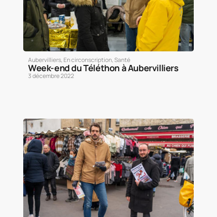
Aubervilliers
,
En circonscription
,
Santé
Week-end du Téléthon à Aubervilliers
3 décembre 2022