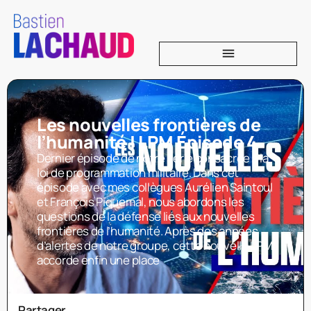
Les nouvelles frontières de
l’humanité | LPM Épisode 4
Dernier épisode de notre série consacrée à la
loi de programmation militaire. Dans cet
épisode avec mes collègues Aurélien Saintoul
et François Piquemal, nous abordons les
questions de la défense liés aux nouvelles
frontières de l’humanité. Après des années
d’alertes de notre groupe, cette nouvelle LPM
accorde enfin une place
Partager