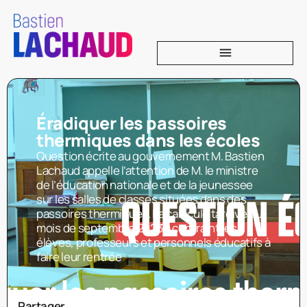
Éradiquer les passoires
thermiques dans les écoles
Question écrite au gouvernement M. Bastien
Lachaud appelle l’attention de M. le ministre
de l’éducation nationale et de la jeunessee
sur les salles de classes situées dans des
passoires thermiques. La canicule tardive du
mois de septembre 2023 a contraint les
élèves, professeurs et personnels éducatifs à
faire leur rentrée
Partager