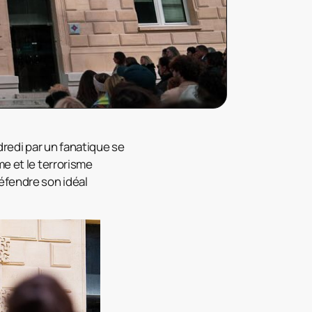
redi par un fanatique se
me et le terrorisme
éfendre son idéal