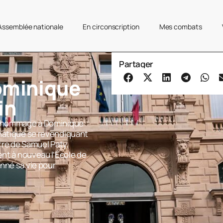
’Assemblée nationale
En circonscription
Mes combats
Partager
minique
in
re hommage à Dominique
anatique se revendiquant
rtre de Samuel Paty,
ent à nouveau l’École de
nné sa vie pour