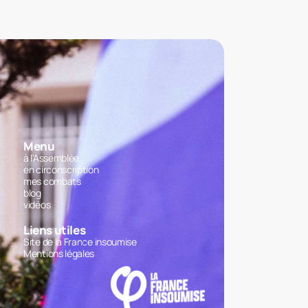
Menu
à l'Assemblée
en circonscription
mes combats
blog
vidéos
Liens utiles
Site de la France insoumise
Mentions légales