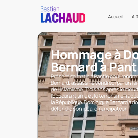
Accueil
A l
Hommage à Do
Bernard à Pant
Présent ce matin à Pantin pour rend
Bernard, assassiné vendredi par un f
de l’islamisme. Trois ans après le meu
l’obscurantisme et le terrorisme frapp
la République. Dominique Bernard a do
défendre son idéal émancipateur.