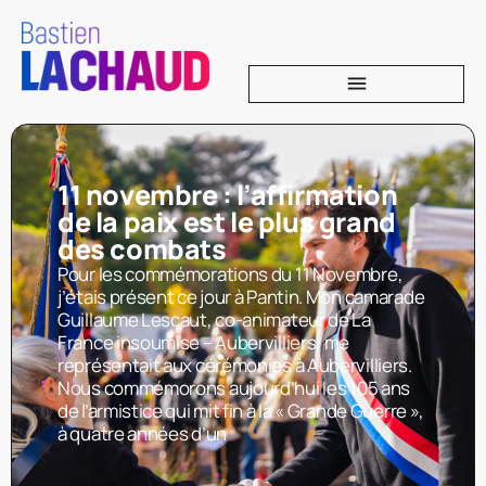
11 novembre : l’affirmation
de la paix est le plus grand
des combats
Pour les commémorations du 11 Novembre,
j’étais présent ce jour à Pantin. Mon camarade
Guillaume Lescaut, co-animateur de La
France insoumise – Aubervilliers, me
représentait aux cérémonies à Aubervilliers.
Nous commémorons aujourd’hui les 105 ans
de l’armistice qui mit fin à la « Grande Guerre »,
à quatre années d’un