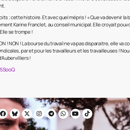
nt.
oits ; cette histoire. Et avec quel mépris ! « Que va devenir la 
ement Karine Franclet, au conseil municipal. Elle croyait pouvoi
lle se trompe !
N ! NON ! La bourse du travail ne va pas disparaitre, elle va co
ndicales, par et pour les travailleurs et les travailleuses ! N
d’Aubervilliers !
Ma5SooQ