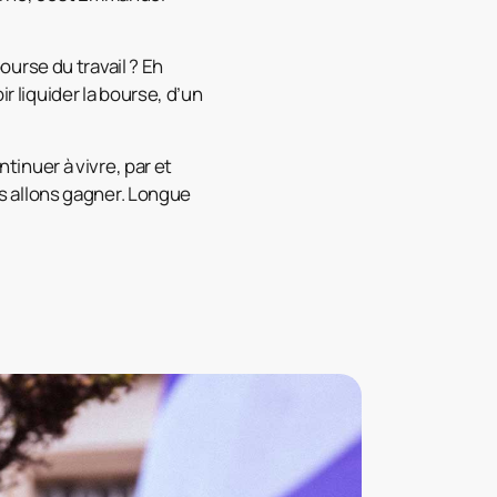
bourse du travail ? Eh
r liquider la bourse, d’un
ntinuer à vivre, par et
ous allons gagner. Longue