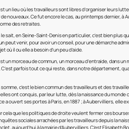
st un lieu où les travailleurs sont libres d’organiser leurs lut
 de nouveaux. Ce fut encore le cas, au printemps dernier, à Au
orme des retraites.
le sait, en Seine-Saint-Denis en particulier, c’est bien plus que
un peut venir, pour avoir un conseil, pour une démarche adm
t où il ou elle a besoin d’un peu d’aide.
’est un morceau de commun, un morceau d’entraide, dans un 
 C’est parfois tout ce qui reste, dans notre département, qua
n somme, c’est le bien commun des travailleurs et des travail
t elles ont conquis, par leur lutte, dès la naissance du monde o
e a ouvert ses portes à Paris, en 1887 ; à Aubervilliers, elle e
r cela que les politiques de droite veulent fermer ces bourse
onquêtes sociales arrachées par les travailleurs depuis la n
nclet, aujourd’hui à la mairie d’Aubervilliers. C’est Elisabeth