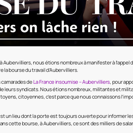
Aubervilliers, nous étions nombreux à manifester à l’appel 
 la bourse du travail d’Aubervilliers.
es camarades de
La France insoumise – Aubervilliers
, pour app
t de leurs syndicats. Nous étions nombreux, militantes et mili
 citoyens, citoyennes, c’est parce que nous connaissons l’im
st un lieu dont la porte est toujours ouverte pour informer les 
 Dans cette bourse, à Aubervilliers, ce sont des milliers de salar