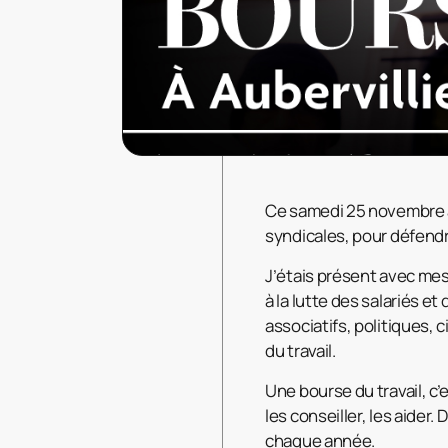
Ce samedi 25 novembre à 
syndicales, pour défendre
J’étais présent avec m
à la lutte des salariés e
associatifs, politiques,
du travail.
Une bourse du travail, c’e
les conseiller, les aider.
chaque année.