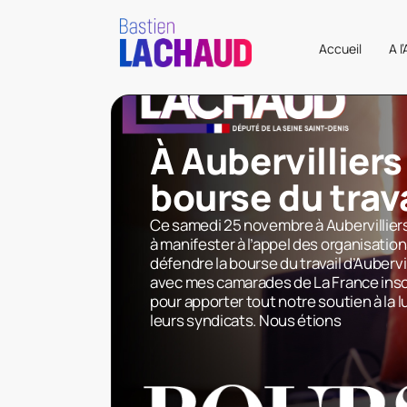
Accueil
A l
À Aubervilliers 
bourse du trava
Ce samedi 25 novembre à Aubervillier
à manifester à l’appel des organisatio
défendre la bourse du travail d’Aubervil
avec mes camarades de La France insou
pour apporter tout notre soutien à la l
leurs syndicats. Nous étions