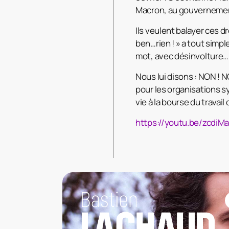
Macron, au gouverneme
Ils veulent balayer ces dr
ben…rien ! » a tout simpl
mot, avec désinvolture…E
Nous lui disons : NON ! NO
pour les organisations sy
vie à la bourse du travail 
https://youtu.be/zcdi