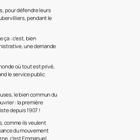
tes, pour défendre leurs
bervilliers, pendant le
 ça : c’est, bien
inistrative, une demande
monde où tout est privé,
nd le service public
leuses, le bien commun du
uvrier : la première
xiste depuis 1907 !
s, comme ils veulent
aissance du mouvement
 Borne, c’est Emmanuel