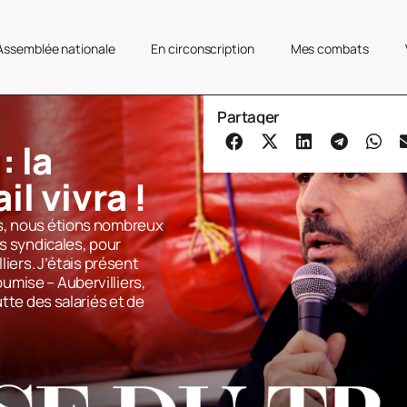
’Assemblée nationale
En circonscription
Mes combats
Partager
: la
il vivra !
s, nous étions nombreux
ns syndicales, pour
liers. J’étais présent
mise – Aubervilliers,
utte des salariés et de