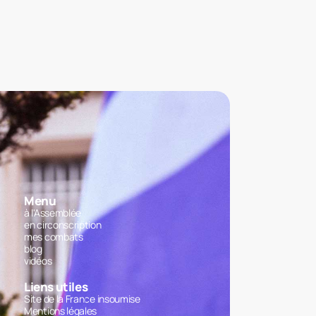
Menu
à l'Assemblée
en circonscription
mes combats
blog
vidéos
Liens utiles
Site de la France insoumise
Mentions légales