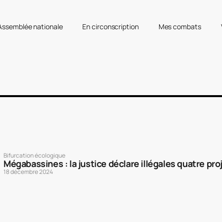
’Assemblée nationale
En circonscription
Mes combats
Bifurcation écologique
Mégabassines : la justice déclare illégales quatre pro
18 décembre 2024