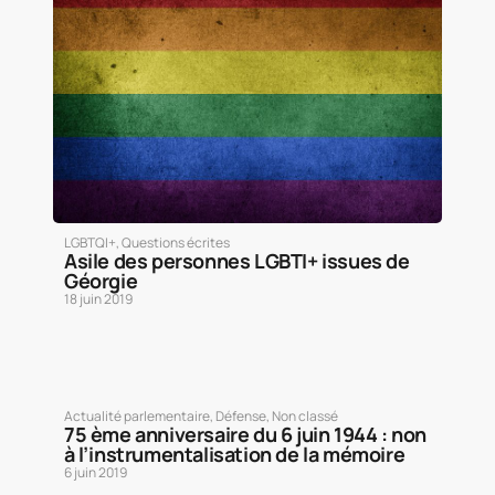
LGBTQI+
,
Questions écrites
Asile des personnes LGBTI+ issues de
Géorgie
18 juin 2019
Actualité parlementaire
,
Défense
,
Non classé
75 ème anniversaire du 6 juin 1944 : non
à l’instrumentalisation de la mémoire
6 juin 2019