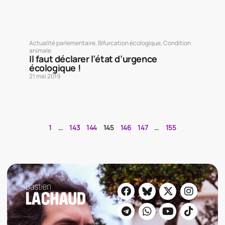
Actualité parlementaire
,
Bifurcation écologique
,
Condition
animale
Il faut déclarer l’état d’urgence
écologique !
21 mai 2019
1
…
143
144
145
146
147
…
155