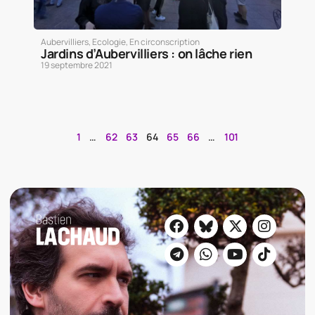
Aubervilliers
,
Ecologie
,
En circonscription
Jardins d’Aubervilliers : on lâche rien
19 septembre 2021
1
…
62
63
64
65
66
…
101