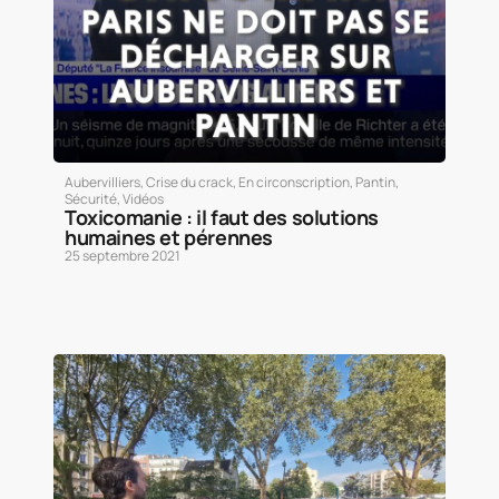
Aubervilliers
,
Crise du crack
,
En circonscription
,
Pantin
,
Sécurité
,
Vidéos
Toxicomanie : il faut des solutions
humaines et pérennes
25 septembre 2021