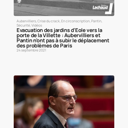
Aubervilliers
,
Crise du crack
,
En circonscription
,
Pantin
,
Sécurité
,
Vidéos
Evacuation des jardins d’Eole vers la
porte de la Villette : Aubervilliers et
Pantin n’ont pas à subir le déplacement
des problèmes de Paris
24 septembre 2021