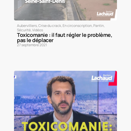
Aubervilliers
,
Crise du crack
,
En circonscription
,
Pantin
,
Sécurité
,
Vidéos
Toxicomanie : il faut régler le problème,
pas le déplacer
27 septembre 2021