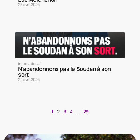
23 avril 2026
International
N’abandonnons pas le Soudan à son
sort
22 avril 2026
1
2
3
4
…
29