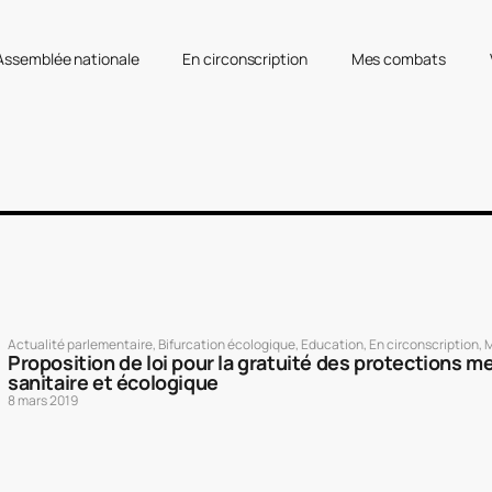
’Assemblée nationale
En circonscription
Mes combats
Actualité parlementaire
,
Bifurcation écologique
,
Education
,
En circonscription
,
M
Proposition de loi pour la gratuité des protections me
sanitaire et écologique
8 mars 2019