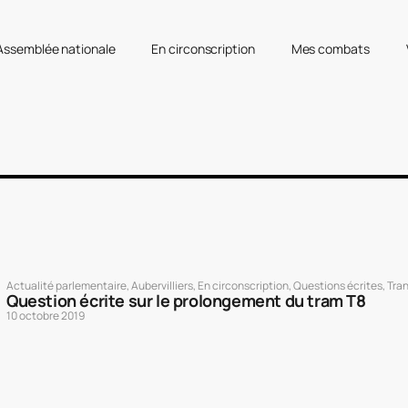
’Assemblée nationale
En circonscription
Mes combats
Actualité parlementaire
,
Aubervilliers
,
En circonscription
,
Questions écrites
,
Tra
Question écrite sur le prolongement du tram T8
10 octobre 2019