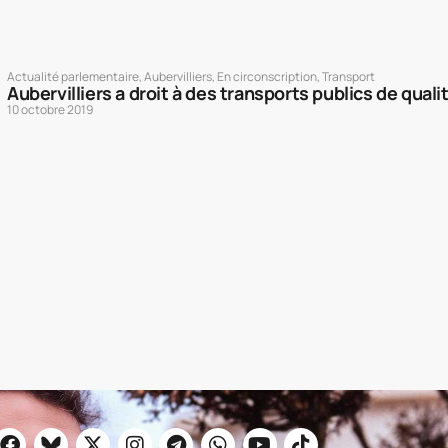
Actualité parlementaire
,
Aubervilliers
,
En circonscription
,
Transport
Aubervilliers a droit à des transports publics de qualit
10 octobre 2019