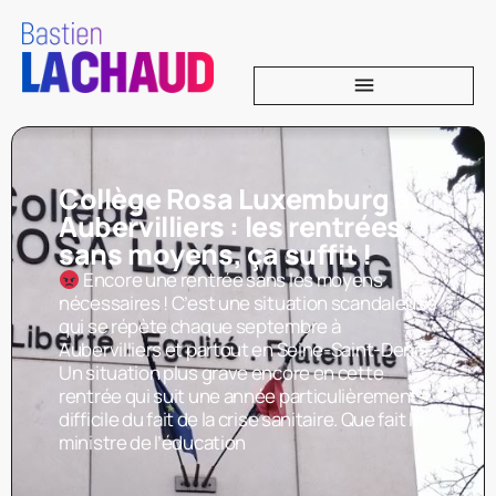
Collège Rosa Luxemburg à
Aubervilliers : les rentrées
sans moyens, ça suffit !
Encore une rentrée sans les moyens
nécessaires ! C’est une situation scandaleuse
qui se répète chaque septembre à
Aubervilliers et partout en Seine-Saint-Denis.
Un situation plus grave encore en cette
rentrée qui suit une année particulièrement
difficile du fait de la crise sanitaire. Que fait le
ministre de l’éducation