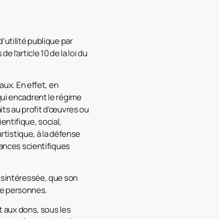
’utilité publique par
 l’article 10 de la loi du
aux. En effet, en
qui encadrent le régime
its au profit d’œuvres ou
entifique, social,
artistique, à la défense
sances scientifiques
désintéressée, que son
 de personnes.
nt aux dons, sous les