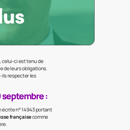
 celui-ci est tenu de
e de leurs obligations.
ils respecter les
 septembre :
n écrite n° 14943 portant
esse française
comme
ère.