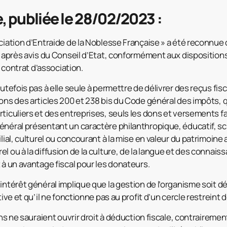
e, publiée le 28/02/2023 :
ciation d’Entraide de la Noblesse Française » a été reconnue d
, après avis du Conseil d’Etat, conformément aux dispositions de
au contrat d’association.
outefois pas à elle seule à permettre de délivrer des reçus fisc
ions des articles 200 et 238 bis du Code général des impôts, 
rticuliers et des entreprises, seuls les dons et versements fa
énéral présentant un caractère philanthropique, éducatif, sci
lial, culturel ou concourant à la mise en valeur du patrimoine 
l ou à la diffusion de la culture, de la langue et des connais
 à un avantage fiscal pour les donateurs.
’intérêt général implique que la gestion de l’organisme soit 
ative et qu’il ne fonctionne pas au profit d’un cercle restreint
ions ne sauraient ouvrir droit à déduction fiscale, contraireme