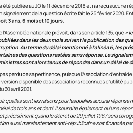
a été publiée au JO le 11 décembre 2018 et n’a reçu aucune rép
n signalement de la question écrite fait le 25 février 2020. E
oit 3 ans, 6 mois et 10 jours.
e l’Assemblée nationale prévoit, dans son article 135, que
« l
publiées dans les deux mois suivant la publication des que
ption. Au terme du délai mentionné à l’alinéa 6, les pré
 certaines des questions restées sans réponse. Le signal
 ministres sont alors tenus de répondre dans un délai de di
 pas perdu de sa pertinence, puisque l’Association d’entraide
e version disponible des associations reconnues d’utilité pub
du 30 avril 2021.
voir quelles sont les raisons pour lesquelles aucune réponse n
délai de trois ans et demi. Il souhaite également qu’une répon
 et précisément quand le décret de 29 juillet 1967 sera abrogé
ion aussi manifestement anti-républicaine soit financée par 