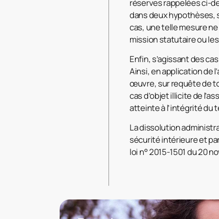
réserves rappelées ci-de
dans deux hypothèses, soit
cas, une telle mesure ne 
mission statutaire ou les
Enfin, s’agissant des ca
Ainsi, en application de l’
œuvre, sur requête de to
cas d’objet illicite de l
atteinte à l’intégrité du
La dissolution administrat
sécurité intérieure et par 
loi n° 2015-1501 du 20 n