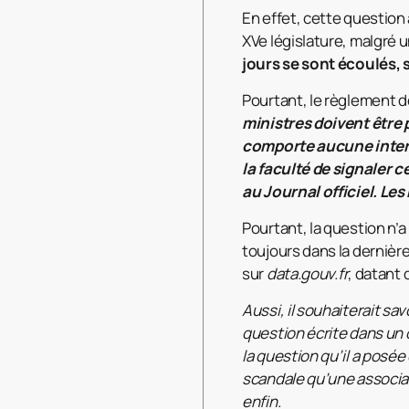
En effet, cette question 
XVe législature, malgré u
jours se sont écoulés, s
Pourtant, le règlement d
ministres doivent être 
comporte aucune interru
la faculté de signaler
au Journal officiel. Les
Pourtant, la question n’a
toujours dans la dernièr
sur
data.gouv.fr
, datant 
Aussi, il souhaiterait sa
question écrite dans un 
la question qu’il a posée
scandale qu’une associat
enfin.