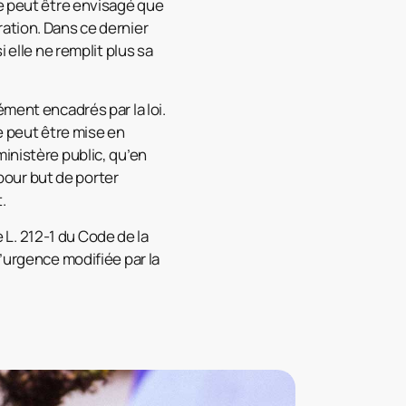
ne peut être envisagé que
tration. Dans ce dernier
 elle ne remplit plus sa
ment encadrés par la loi.
 ne peut être mise en
inistère public, qu’en
 pour but de porter
.
e L. 212-1 du Code de la
t d’urgence modifiée par la