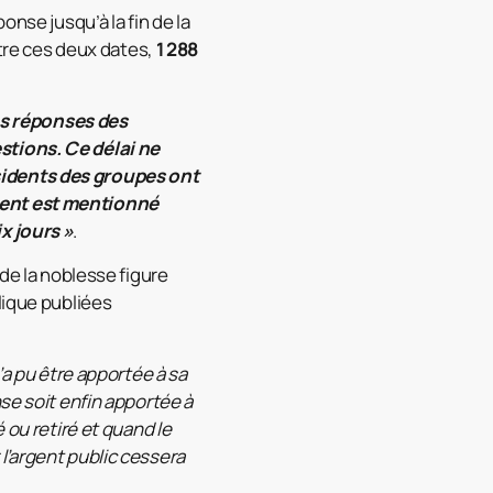
onse jusqu’à la fin de la
ntre ces deux dates,
1 288
es réponses des
stions. Ce délai ne
sidents des groupes ont
ement est mentionné
x jours »
.
 de la noblesse figure
lique publiées
’a pu être apportée à sa
se soit enfin apportée à
 ou retiré et quand le
l’argent public cessera