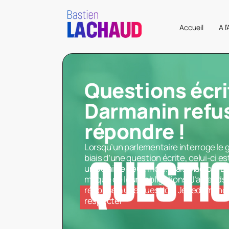
Accueil
A l
Questions écri
Darmanin refu
répondre !
Lorsqu’un parlementaire interroge le
biais d’une question écrite, celui-ci 
un délai de deux mois. Mais Macron, Da
moque de leurs obligations. J’attends 
réponse à une question. Je redemande 
respecter