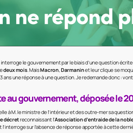
interroge le gouvernement par le biais d’une question écrite,
de
deux mois
. Mais
Macron
,
Darmanin
et leur clique se moqu
 3 ans une réponse à une question. Je redemande donc : vont-
te au gouvernement, déposée le 20
le à M. le ministre de l’intérieur et des outre-mer sa questio
le décret
reconnaissant l’
Association d’entraide de la nobl
et l’interroge sur l’absence de réponse apportée à cette derni