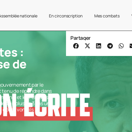
’Assemblée nationale
En circonscription
Mes combats
Partager
tes :
se de
 gouvernement par le
est tenu de répondre dans
rmanin et leur clique se
depuis plus de 3 ans une
donc : vont-ils