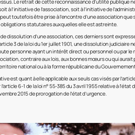
ssus. Le retrait de cette reconnaissance d’utilité publique 
 à l’initiative de l’association, soit à l’initiative de l’adminis
peut toutefois être prise à l’encontre d’une association que si
 obligations statutaires auxquelles elle est astreinte.
s de dissolution d’une association, ces derniers sont expressé
article 3 de la loi du 1er juillet 1901, une dissolution judiciaire
ute personne ayant un intérêt direct ou personnel ou par le m
’association, contraire aux lois, aux bonnes mœurs ou qui aurait
 territoire national ou à la forme républicaine du Gouvernement
ive est quant à elle applicable aux seuls cas visés par l’articl
l’article 6-1 de la loi n° 55-385 du 3 avril 1955 relative à l’éta
ovembre 2015 de prorogation de l’état d’urgence.