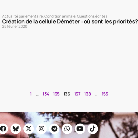
Actualité parlementaire
,
Condition animale
,
Questions écrites
Création de la cellule Déméter : où sont les priorités?
25 février 2020
1
…
134
135
136
137
138
…
155