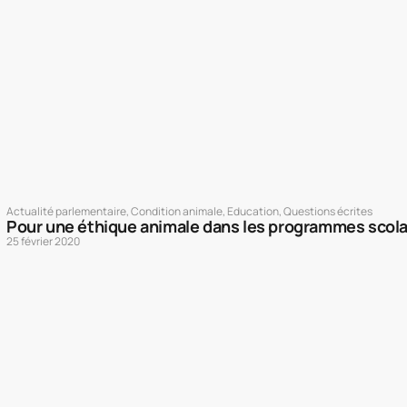
Actualité parlementaire
,
Condition animale
,
Education
,
Questions écrites
Pour une éthique animale dans les programmes scola
25 février 2020