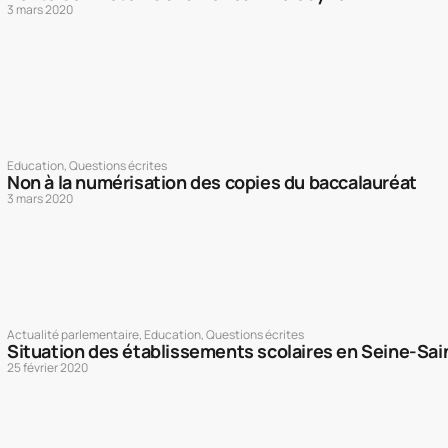
3 mars 2020
Education
,
Questions écrites
Non à la numérisation des copies du baccalauréat
3 mars 2020
Actualité parlementaire
,
Education
,
Questions écrites
Situation des établissements scolaires en Seine-Sai
25 février 2020