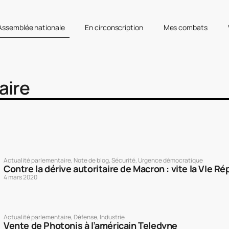
’Assemblée nationale
En circonscription
Mes combats
aire
Actualité parlementaire
,
Note de blog
,
Sécurité
,
Urgence démocratique
Contre la dérive autoritaire de Macron : vite la VIe Ré
4 mars 2020
Actualité parlementaire
,
Défense
,
Industrie
Vente de Photonis à l’américain Teledyne