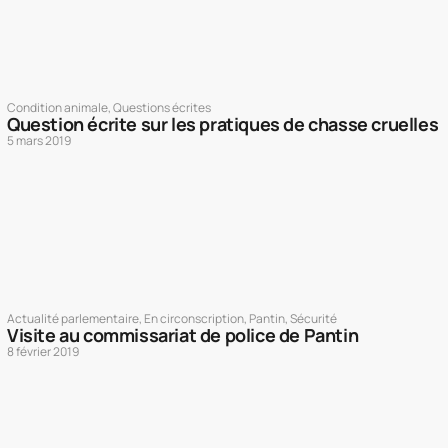
Condition animale
,
Questions écrites
Question écrite sur les pratiques de chasse cruelles
5 mars 2019
Actualité parlementaire
,
En circonscription
,
Pantin
,
Sécurité
Visite au commissariat de police de Pantin
8 février 2019