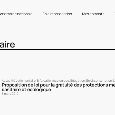
’Assemblée nationale
En circonscription
Mes combats
aire
Actualité parlementaire
,
Bifurcation écologique
,
Education
,
En circonscription
,
M
Proposition de loi pour la gratuité des protections me
sanitaire et écologique
8 mars 2019