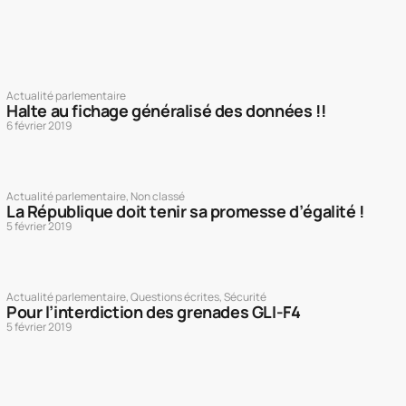
Actualité parlementaire
Halte au fichage généralisé des données !!
6 février 2019
Actualité parlementaire
,
Non classé
La République doit tenir sa promesse d’égalité !
5 février 2019
Actualité parlementaire
,
Questions écrites
,
Sécurité
Pour l’interdiction des grenades GLI-F4
5 février 2019