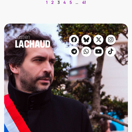
1
2
3
4
5
…
41