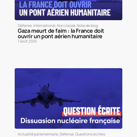
Défense
,
International
,
Non classé
,
Note de blog
Gaza meurt de faim : la France doit
ouvrir un pont aérien humanitaire
1 août 2025
Actualité parlementaire
,
Défense
,
Questions écrites