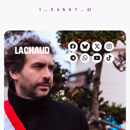
1
…
3
4
5
6
7
…
41