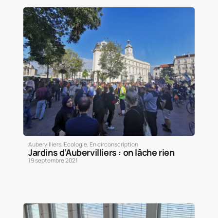
Aubervilliers
,
Ecologie
,
En circonscription
Jardins d’Aubervilliers : on lâche rien
19 septembre 2021