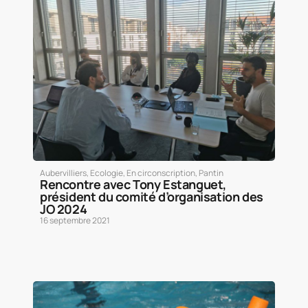
Aubervilliers
,
Ecologie
,
En circonscription
,
Pantin
Rencontre avec Tony Estanguet,
président du comité d’organisation des
JO 2024
16 septembre 2021