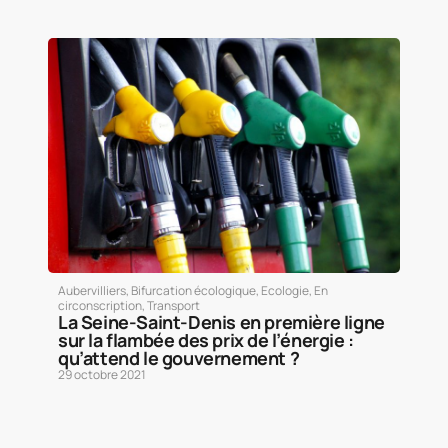
Aubervilliers
,
Bifurcation écologique
,
Ecologie
,
En
circonscription
,
Transport
La Seine-Saint-Denis en première ligne
sur la flambée des prix de l’énergie :
qu’attend le gouvernement ?
29 octobre 2021