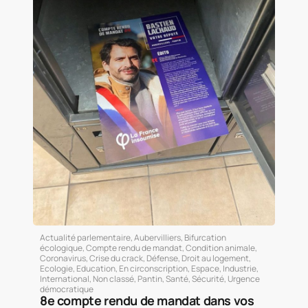
Actualité parlementaire
,
Aubervilliers
,
Bifurcation
écologique
,
Compte rendu de mandat
,
Condition animale
,
Coronavirus
,
Crise du crack
,
Défense
,
Droit au logement
,
Ecologie
,
Education
,
En circonscription
,
Espace
,
Industrie
,
International
,
Non classé
,
Pantin
,
Santé
,
Sécurité
,
Urgence
démocratique
8e compte rendu de mandat dans vos