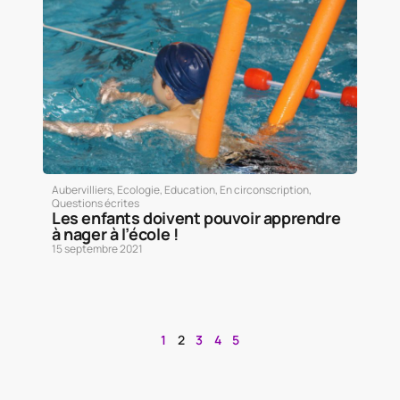
Aubervilliers
,
Ecologie
,
Education
,
En circonscription
,
Questions écrites
Les enfants doivent pouvoir apprendre
à nager à l’école !
15 septembre 2021
1
2
3
4
5