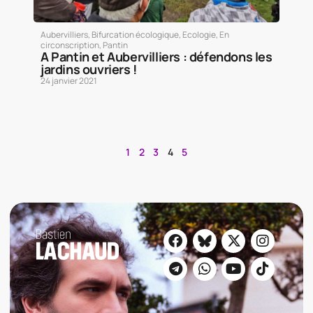
Aubervilliers
,
Bifurcation écologique
,
Ecologie
,
En
circonscription
,
Pantin
A Pantin et Aubervilliers : défendons les
jardins ouvriers !
24 janvier 2021
1
2
3
4
5