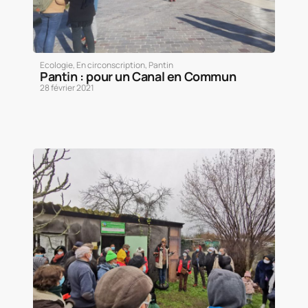
Ecologie
,
En circonscription
,
Pantin
Pantin : pour un Canal en Commun
28 février 2021