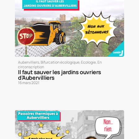
Aubervilliers
,
Bifurcation écologique
,
Ecologie
,
En
circonscription
Il faut sauver les jardins ouvriers
d’Aubervilliers
16 mars 2021