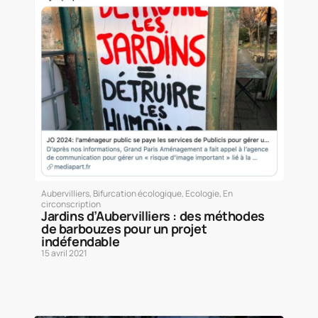
Aubervilliers
,
Bifurcation écologique
,
Ecologie
,
En
circonscription
Jardins d’Aubervilliers : des méthodes
de barbouzes pour un projet
indéfendable
15 avril 2021