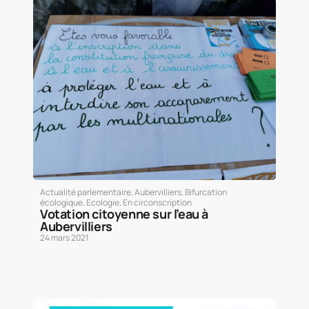
Actualité parlementaire
,
Aubervilliers
,
Bifurcation
écologique
,
Ecologie
,
En circonscription
Votation citoyenne sur l’eau à
Aubervilliers
24 mars 2021