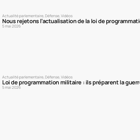
Actualité parlementaire
,
Défense
,
Vidéos
Nous rejetons l’actualisation de la loi de programmati
5 mai 2026
Actualité parlementaire
,
Défense
,
Vidéos
Loi de programmation militaire : ils préparent la guer
5 mai 2026