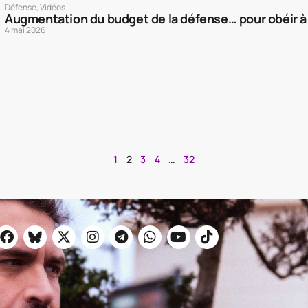
Défense
,
Vidéos
Augmentation du budget de la défense… pour obéir à 
4 mai 2026
1
2
3
4
…
32