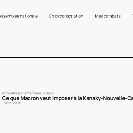
’Assemblée nationale
En circonscription
Mes combats
Actualité parlementaire
,
Vidéos
Ce que Macron veut imposer à la Kanaky-Nouvelle-Ca
19 mai 2026