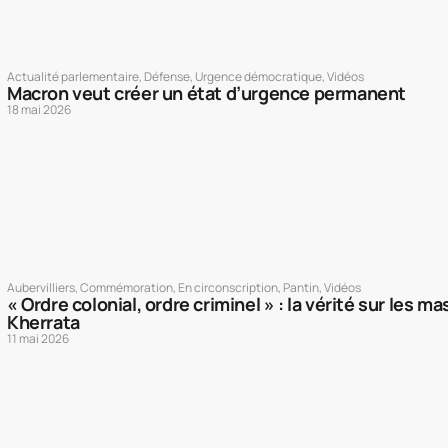
Actualité parlementaire
,
Défense
,
Urgence démocratique
,
Vidéos
Macron veut créer un état d’urgence permanent
18 mai 2026
Aubervilliers
,
Commémoration
,
En circonscription
,
Pantin
,
Vidéos
« Ordre colonial, ordre criminel » : la vérité sur les 
Kherrata
11 mai 2026