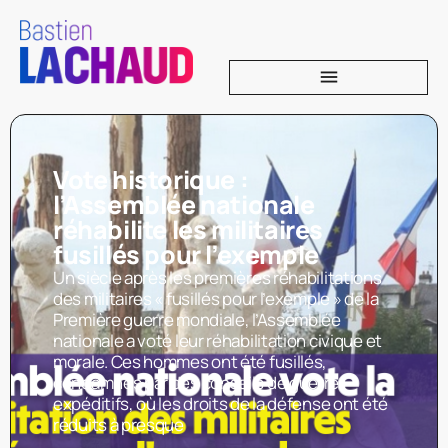
Vote historique :
l’Assemblée nationale
réhabilite les militaires
fusillés pour l’exemple
Un siècle après les premières réhabilitations
des militaires « fusillés pour l’exemple » de la
Première guerre mondiale, l’Assemblée
nationale a voté leur réhabilitation civique et
morale. Ces hommes ont été fusillés,
condamnés par des conseils de guerre
expéditifs, où les droits de la défense ont été
réduits à presque