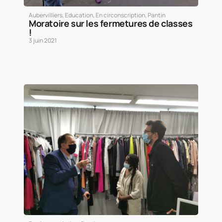
Aubervilliers
,
Education
,
En circonscription
,
Pantin
Moratoire sur les fermetures de classes
!
3 juin 2021