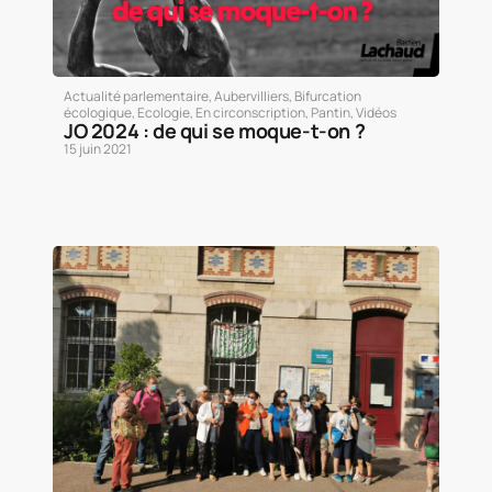
Actualité parlementaire
,
Aubervilliers
,
Bifurcation
écologique
,
Ecologie
,
En circonscription
,
Pantin
,
Vidéos
JO 2024 : de qui se moque-t-on ?
15 juin 2021