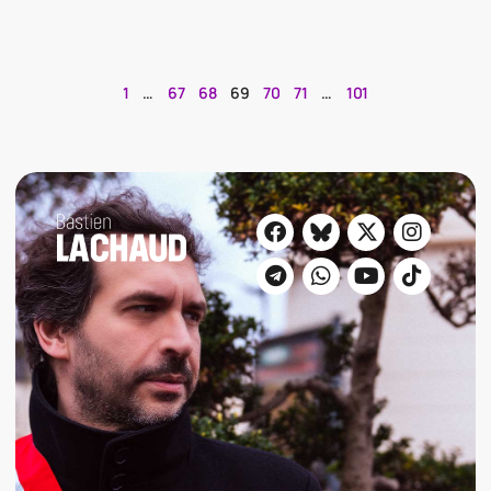
1
…
67
68
69
70
71
…
101