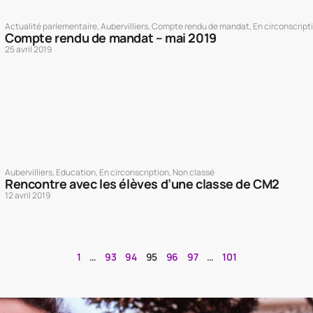
Actualité parlementaire
,
Aubervilliers
,
Compte rendu de mandat
,
En circonscript
Compte rendu de mandat – mai 2019
25 avril 2019
Aubervilliers
,
Education
,
En circonscription
,
Non classé
Rencontre avec les élèves d’une classe de CM2
12 avril 2019
1
…
93
94
95
96
97
…
101