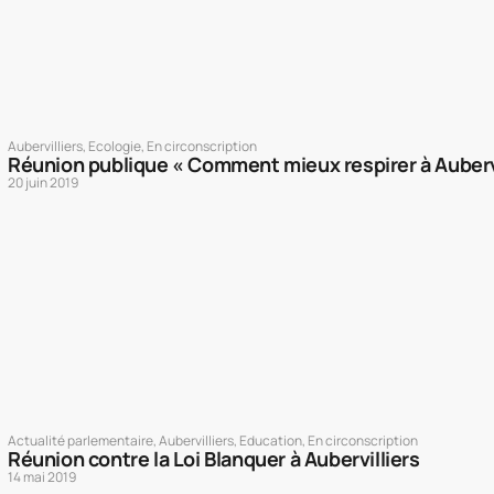
Aubervilliers
,
Ecologie
,
En circonscription
Réunion publique « Comment mieux respirer à Aubervi
20 juin 2019
Actualité parlementaire
,
Aubervilliers
,
Education
,
En circonscription
Réunion contre la Loi Blanquer à Aubervilliers
14 mai 2019