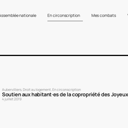
’Assemblée nationale
En circonscription
Mes combats
Aubervilliers
,
Droit au logement
,
En circonscription
Soutien aux habitant·es de la copropriété des Joyeux 
4 juillet 2019