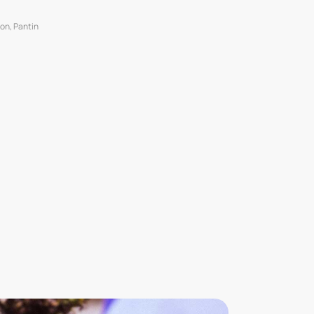
ion
,
Pantin