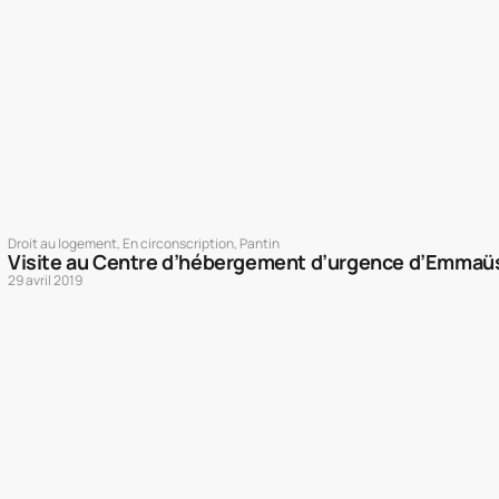
Droit au logement
,
En circonscription
,
Pantin
Visite au Centre d’hébergement d’urgence d’Emmaüs 
29 avril 2019