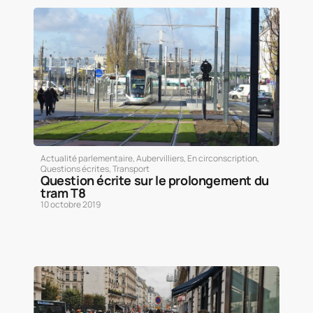
Actualité parlementaire
,
Aubervilliers
,
En circonscription
,
Questions écrites
,
Transport
Question écrite sur le prolongement du
tram T8
10 octobre 2019