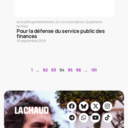
Actualité parlementaire
,
En circonscription
,
Questions
écrites
Pour la défense du service public des
finances
16 septembre 2019
1
…
92
93
94
95
96
…
101