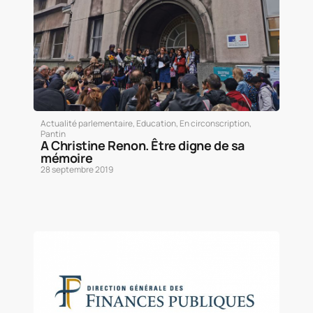
Actualité parlementaire
,
Education
,
En circonscription
,
Pantin
A Christine Renon. Être digne de sa
mémoire
28 septembre 2019