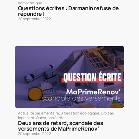
démocratique
Questions écrites : Darmanin refuse de
répondre !
20 septembre 2022
Actualité parlementaire
,
Bifurcation écologique
,
Droit au
logement
,
Questions écrites
Deux ans de retard, scandale des
versements de MaPrimeRenov’
20 septembre 2022