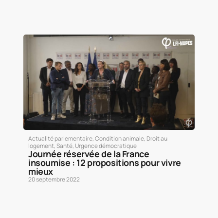
Actualité parlementaire
,
Condition animale
,
Droit au
logement
,
Santé
,
Urgence démocratique
Journée réservée de la France
insoumise : 12 propositions pour vivre
mieux
20 septembre 2022