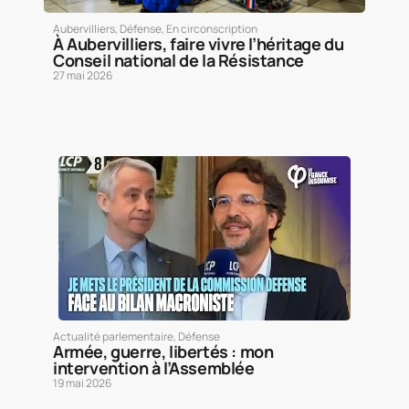
Aubervilliers
,
Défense
,
En circonscription
À Aubervilliers, faire vivre l’héritage du
Conseil national de la Résistance
27 mai 2026
Actualité parlementaire
,
Défense
Armée, guerre, libertés : mon
intervention à l’Assemblée
19 mai 2026