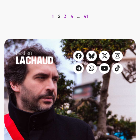
1
2
3
4
…
41