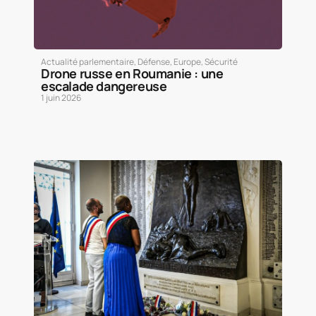
Actualité parlementaire
,
Défense
,
Europe
,
Sécurité
Drone russe en Roumanie : une
escalade dangereuse
1 juin 2026