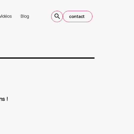
Vidéos
Blog
contact
ns !