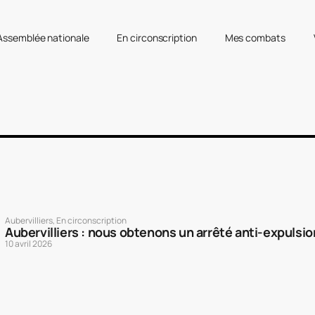
’Assemblée nationale
En circonscription
Mes combats
Aubervilliers
,
En circonscription
Aubervilliers : nous obtenons un arrêté anti-expulsio
10 avril 2026