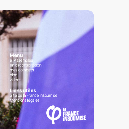
Menu
à l'Assemblée
en circonscription
mes combats
blog
vidéos
Liens utiles
Site de la France insoumise
Mentions légales