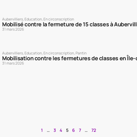
Aubervilliers
,
Education
,
En circonscription
Mobilisé contre la fermeture de 15 classes à Aubervilli
31 mars 2026
Aubervilliers
,
Education
,
En circonscription
,
Pantin
Mobilisation contre les fermetures de classes en Île
31 mars 2026
1
…
3
4
5
6
7
…
72