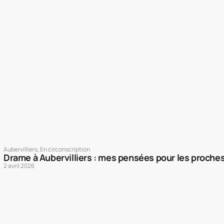
Aubervilliers
,
En circonscription
Drame à Aubervilliers : mes pensées pour les proches
2 avril 2026