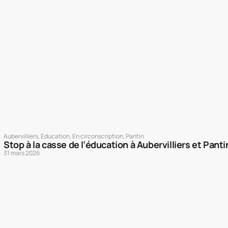
Aubervilliers
,
Education
,
En circonscription
,
Pantin
Stop à la casse de l’éducation à Aubervilliers et Panti
31 mars 2026