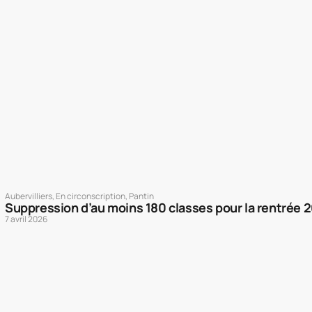
Aubervilliers
,
En circonscription
,
Pantin
Suppression d’au moins 180 classes pour la rentrée 
7 avril 2026